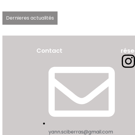
Dernieres actualités
Contact
rése
yann.sciberras@gmail.com