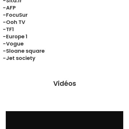
-Sita.fr
-AFP
-FocuSur
-Ooh TV
-TF1
-Europe 1
-Vogue
-Sloane square
-Jet society
Vidéos