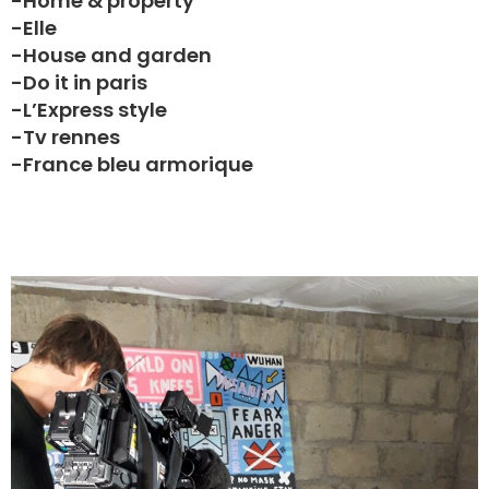
-Home & property
-Elle
-House and garden
-Do it in paris
-L’Express style
-Tv rennes
-France bleu armorique